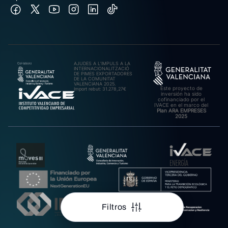
AJUDES A L’IMPULS A LA
INTERNACIONALITZACIÓ
DE PIMES EXPORTADORES
DE LA COMUNITAT
VALENCIANA 2025.
Este proyecto de
Import rebut: 31.278,27€
inversión ha sido
cofinanciado por el
IVACE en el marco del
Plan ARA EMPRESES
2025
Filtros