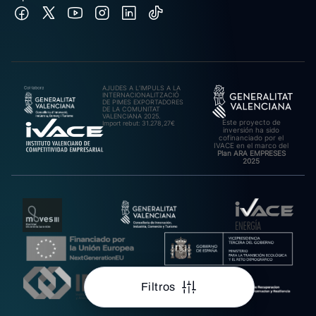
AJUDES A L’IMPULS A LA
INTERNACIONALITZACIÓ
DE PIMES EXPORTADORES
DE LA COMUNITAT
VALENCIANA 2025.
Este proyecto de
Import rebut: 31.278,27€
inversión ha sido
cofinanciado por el
IVACE en el marco del
Plan ARA EMPRESES
2025
Filtros