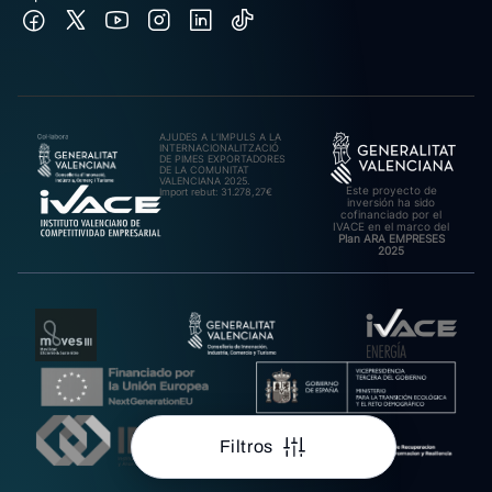
AJUDES A L’IMPULS A LA
INTERNACIONALITZACIÓ
DE PIMES EXPORTADORES
DE LA COMUNITAT
VALENCIANA 2025.
Este proyecto de
Import rebut: 31.278,27€
inversión ha sido
cofinanciado por el
IVACE en el marco del
Plan ARA EMPRESES
2025
Filtros