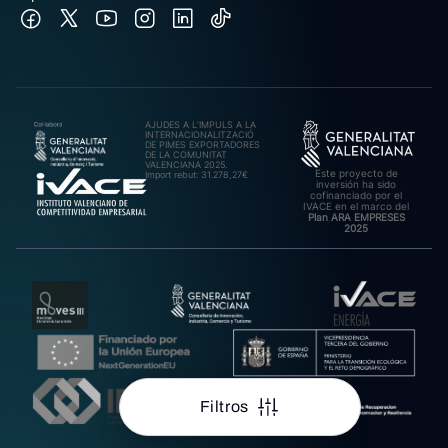
AJUDES A L’IMPULS A LA
INTERNACIONALITZACIÓ
DE PIMES EXPORTADORES
DE LA COMUNITAT
VALENCIANA 2025.
Este proyecto de
Import rebut: 31.278,27€
inversión ha sido
cofinanciado por el
IVACE en el marco del
Plan ARA EMPRESES
2025
Filtros