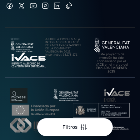
AJUDES A L’IMPULS A LA
INTERNACIONALITZACIÓ
DE PIMES EXPORTADORES
DE LA COMUNITAT
VALENCIANA 2025.
Este proyecto de
Import rebut: 31.278,27€
inversión ha sido
cofinanciado por el
IVACE en el marco del
Plan ARA EMPRESES
2025
Filtros