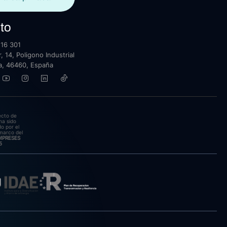
to
16 301
, 14, Poligono Industrial
lla, 46460, España
ecto de
ha sido
o por el
marco del
EMPRESES
5