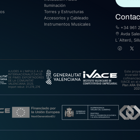
Iluminación
sos
Torres y Estructuras
Contac
Accesorios y Cableado
Instrumentos Musicales
+34 961 2
Avda Saler
L´Alteró, Si
AJUDES A L’IMPULS A LA
Este proy
INTERNACIONALITZACIÓ
inversión 
DE PIMES EXPORTADORES
cofinanciad
DE LA COMUNITAT
IVACE en el 
VALENCIANA 2025.
Plan ARA 
Import rebut: 31.278,27€
202