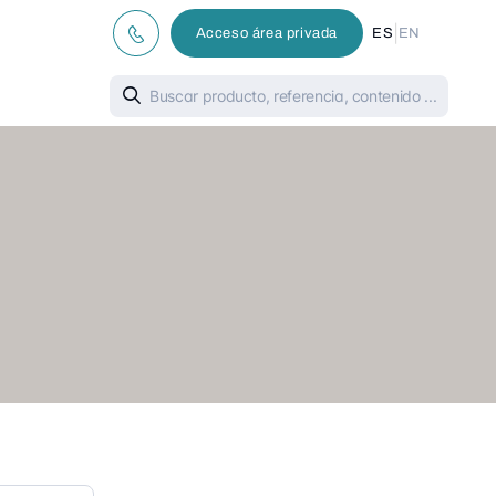
|
Acceso área privada
ES
EN