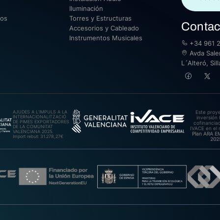
Iluminación
sos
Torres y Estructuras
Contac
Accesorios y Cableado
Instrumentos Musicales
+34 961 2
Avda Saler
L´Alteró, Si
AJUDES A L’IMPULS A LA
Este proy
INTERNACIONALITZACIÓ
inversión 
DE PIMES EXPORTADORES
cofinanciad
DE LA COMUNITAT
IVACE en el 
VALENCIANA 2025.
Plan ARA 
Import rebut: 31.278,27€
202