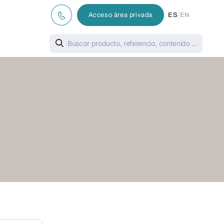
|
Acceso área privada
ES
EN