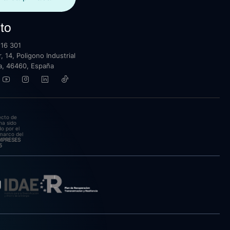
to
16 301
, 14, Poligono Industrial
lla, 46460, España
ecto de
ha sido
o por el
marco del
EMPRESES
5