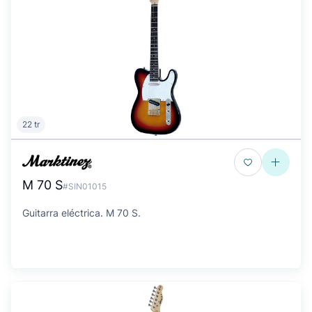
22 tr
M 70 S
#SIN01015
Guitarra eléctrica. M 70 S.